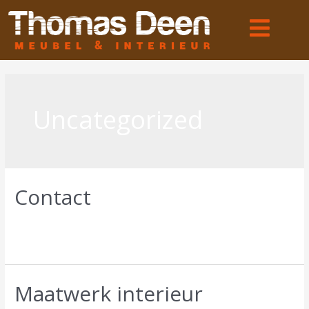
Uncategorized
Contact
Laat een reactie achter
/
Uncategorized
/ Door
info@sid-
design.nl
Maatwerk interieur