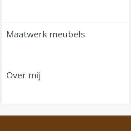
Laat een reactie achter
/
Uncategorized
/ Door
info@sid-
design.nl
Maatwerk meubels
Laat een reactie achter
/
Uncategorized
/ Door
info@sid-
design.nl
Over mij
Laat een reactie achter
/
Uncategorized
/ Door
info@sid-
design.nl